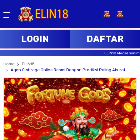
LOGIN
DAFTAR
ELIN18 Modal minim bukan 
Home
ELIN18
Agen Olahraga Online Resmi Dengan Prediksi Paling Akurat