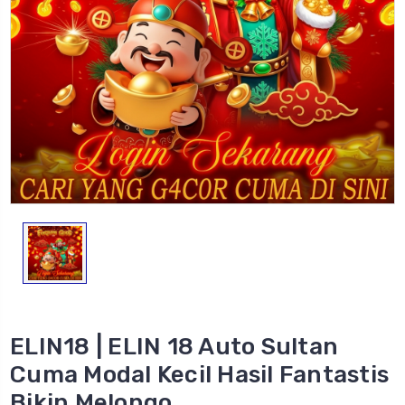
ELIN18 | ELIN 18 Auto Sultan
Cuma Modal Kecil Hasil Fantastis
Bikin Melongo